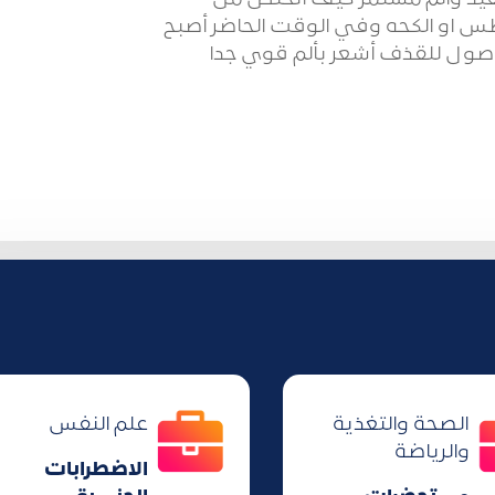
س او الكحه وفي الوقت الحاضر أصبح
وصول للقذف أشعر بألم قوي جدا
الصحة والتغذية
علم النفس
والرياضة
الاضطرابات