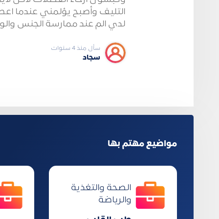
التليف وأصبح يؤلمني عندما اعط
لدي الم عند ممارسة الجنس وال
سأل منذ 4 سنوات
سجاد
مواضيع مهتم بها
الصحة والتغذية
والرياضة