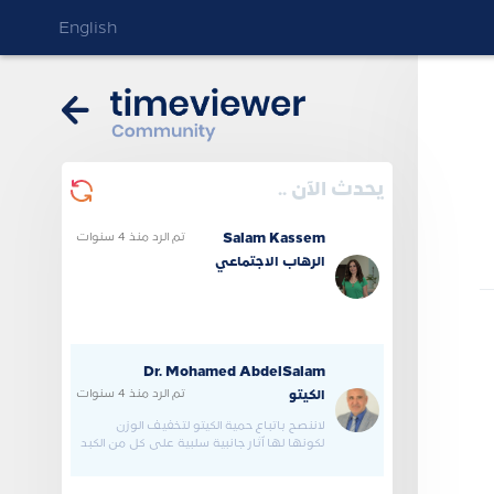
English
يحدث الآن ..
تم الرد
منذ 4 سنوات
Salam Kassem
الرهاب الاجتماعي
Dr. Mohamed AbdelSalam
تم الرد
منذ 4 سنوات
الكيتو
لاننصح باتباع حمية الكيتو لتخفيف الوزن
لكونها لها آثار جانبية سلبية علي كل من الكبد
والكلى والقلب