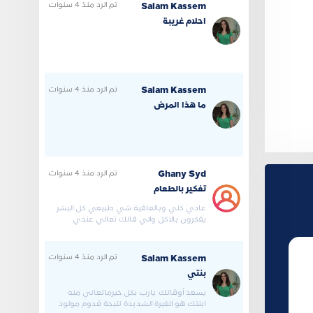
تم الرد
منذ 4 سنوات
Salam Kassem
احلام غريبة
تم الرد
منذ 4 سنوات
Salam Kassem
ما هذا المرض
تم الرد
منذ 4 سنوات
Ghany Syd
تفكير بالطعام
عادي كلي وبالعافية شي طبيعي كل البشر
يفكرون بالاكل والي قالك تعالي عندي
اعالجك هذا كذاب ويبي يطلع ف
تم الرد
منذ 4 سنوات
Salam Kassem
بنتي
يسعد أوقاتك يارب بكل خيرماتعاني منه
ابنتك هو الغيرة الشديدة نتيجة قدوم مولود