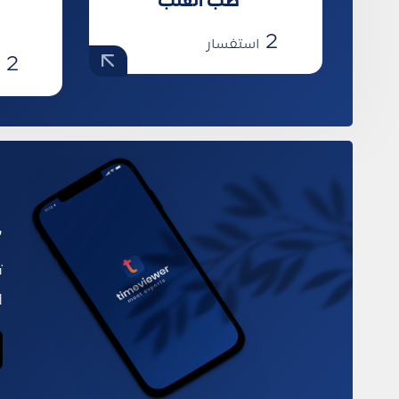
طب القلب
2
استفسار
2
ا
ح
ت
ا