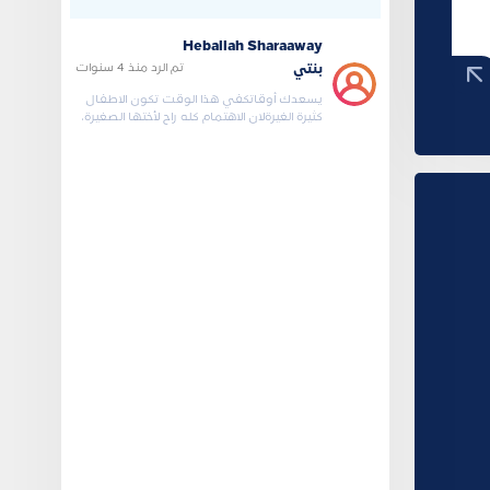
جديد للعائلة .وماتقوم
Heballah Sharaaway
تم الرد
منذ 4 سنوات
بنتي
يسعدك أوقاتكفي هذا الوقت تكون الاطفال
كثيرة الغيرةلان الاهتمام كله راح لأختها الصغيرة،
وكأنها تري