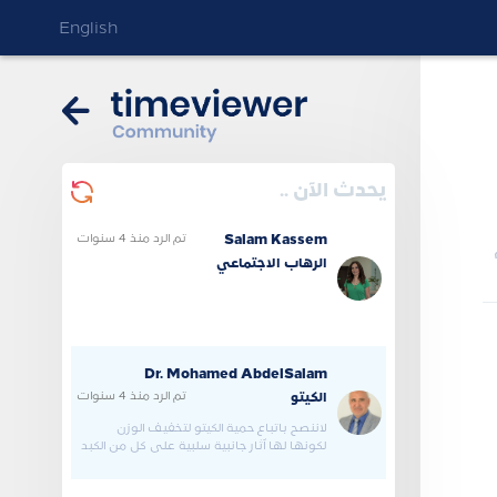
English
يحدث الآن ..
تم الرد
منذ 4 سنوات
Salam Kassem
الرهاب الاجتماعي
Dr. Mohamed AbdelSalam
تم الرد
منذ 4 سنوات
الكيتو
لاننصح باتباع حمية الكيتو لتخفيف الوزن
لكونها لها آثار جانبية سلبية علي كل من الكبد
والكلى والقلب