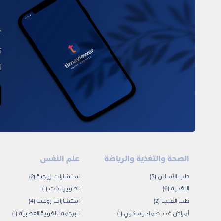
ح
ت
ا
الصحة والتغذية والرياضة
علم النفس
طب الأسنان (3)
استشارات زوجية (2)
التغذية (6)
تطوير الذات (1)
طب القلب (2)
استشارات زوجية (4)
أمراض غدد صماء وسكري (1)
البرجمة اللغوية العصبية (1)