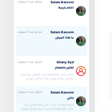
تم الرد
منذ 4 سنوات
Salam Kassem
احلام غريبة
تم الرد
منذ 4 سنوات
Salam Kassem
ما هذا المرض
تم الرد
منذ 4 سنوات
Ghany Syd
تفكير بالطعام
عادي كلي وبالعافية شي طبيعي كل البشر
يفكرون بالاكل والي قالك تعالي عندي
اعالجك هذا كذاب ويبي يطلع ف
تم الرد
منذ 4 سنوات
Salam Kassem
بنتي
يسعد أوقاتك يارب بكل خيرماتعاني منه
ابنتك هو الغيرة الشديدة نتيجة قدوم مولود