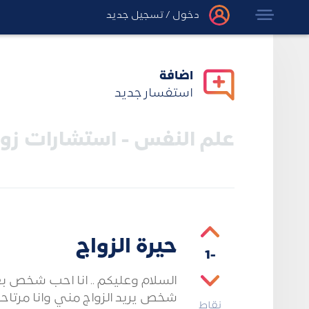
دخول
/
تسجيل جديد
اضافة
استفسار جديد
علم النفس - استشارات زو
حيرة الزواج
-1
السلام وعليكم .. انا احب شخص ب
شخص يريد الزواج مني وانا مرتا
نقاط