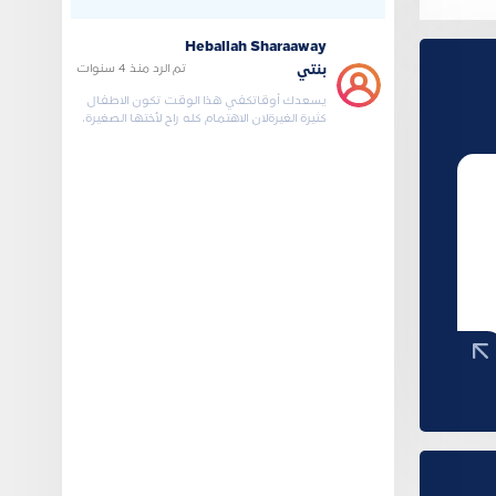
جديد للعائلة .وماتقوم
Heballah Sharaaway
تم الرد
منذ 4 سنوات
بنتي
يسعدك أوقاتكفي هذا الوقت تكون الاطفال
كثيرة الغيرةلان الاهتمام كله راح لأختها الصغيرة،
وكأنها تري