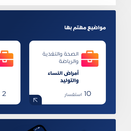
مواضيع مهتم بها
الصحة والتغذية
والرياضة
أمراض النساء
والتوليد
2
10
استفسار
ا