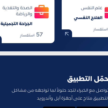
علم النفس
الصحة والتغذية
والرياضة
العلاج النفسي
الجراحة التجميلية
استفسار
57
استفسار
مّل التطبيق
واصل مع الخبراء لتجد حلولاً لما تواجهه من مشاكل
لتطبيق متاح على أجهزة آبل وأندرويد