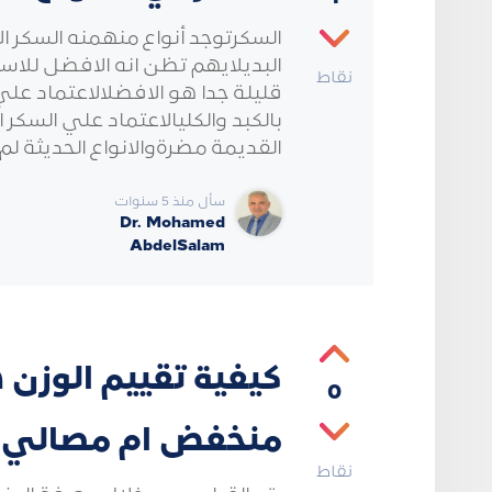
السكرتوجد أنواع منهمنه السكر ال
البديلايهم تظن انه الافضل للاست
نقاط
قليلة جدا هو الافضلالاعتماد ع
بالكبد والكليالاعتماد علي السكر 
القديمة مضرةوالانواع الحديثة ل
سأل منذ 5 سنوات
Dr. Mohamed
AbdelSalam
كيفية تقييم الوزن
0
منخفض ام مصالي
نقاط