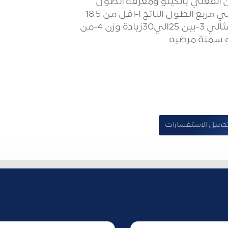
ن الفعلي بالكيلو ومعرفة الطول
بالمتر يتم تقسيم الوزن بالكيلو علي مربع الطول الناتج ١-اقل من 18.5
يصنف نحافة 2-بين 18.5 الي 25 مثالي 3-بين 25الي30زيادة وزن 4-من
حميل الاستفسارات