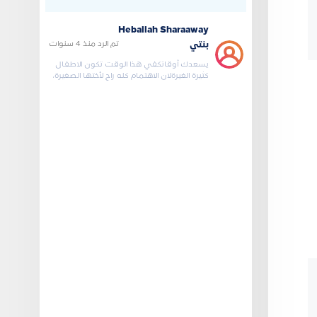
جديد للعائلة .وماتقوم
Heballah Sharaaway
تم الرد
منذ 4 سنوات
بنتي
يسعدك أوقاتكفي هذا الوقت تكون الاطفال
كثيرة الغيرةلان الاهتمام كله راح لأختها الصغيرة،
وكأنها تري