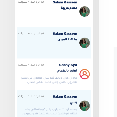
تم الرد
منذ 4 سنوات
Salam Kassem
احلام غريبة
تم الرد
منذ 4 سنوات
Salam Kassem
ما هذا المرض
تم الرد
منذ 4 سنوات
Ghany Syd
تفكير بالطعام
عادي كلي وبالعافية شي طبيعي كل البشر
يفكرون بالاكل والي قالك تعالي عندي
اعالجك هذا كذاب ويبي يطلع ف
تم الرد
منذ 4 سنوات
Salam Kassem
بنتي
يسعد أوقاتك يارب بكل خيرماتعاني منه
ابنتك هو الغيرة الشديدة نتيجة قدوم مولود