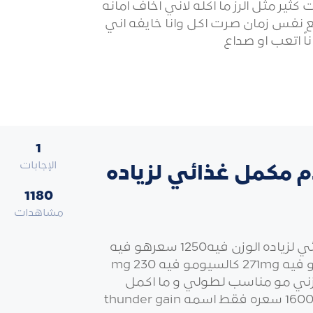
ثير مثل الرز ما اكله لاني اخاف امانه
ع نفس زمان صرت اكل وانا خايفه اني
اً اتعب او صداع
1
الإجابات
 مكمل غذائي لزياده
1180
مشاهدات
هل استطيع استخدام مكمل غذائي لزياده الوزن فيه1250 سعرهو فيه
50g بروتينو فيه 115 mg كرسترولو فيه 271mg كالسيومو فيه 230 mg
8 بوتاسيوموزني مو مناسب لطولي و ما اكمل