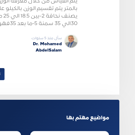
يتم القياس من خلال معرفة الوز
30الي 35 سمنة 5-ما بعد 35فهو سمنة مرضيه
سأل منذ 5 سنوات
Dr. Mohamed
AbdelSalam
ت
مواضيع مهتم بها