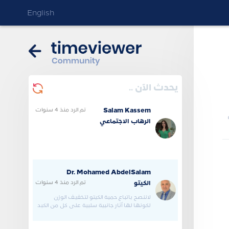
English
يحدث الآن ..
تم الرد
منذ 4 سنوات
Salam Kassem
الرهاب الاجتماعي
Dr. Mohamed AbdelSalam
تم الرد
منذ 4 سنوات
الكيتو
لاننصح باتباع حمية الكيتو لتخفيف الوزن
لكونها لها آثار جانبية سلبية علي كل من الكبد
والكلى والقلب