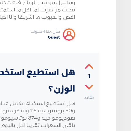
وماينزل مو بس الرمان فيه حاجات ك
تعبت مرا صرت لما اكل ما استمت
اغص والحبوب ما اشربها وانا احيان
سأل منذ 4 سنوات
Guest
هل استطيع استخدم
1
الوزن؟
نقاط
صوديومو فيه 74g
باقي السعرات تقريبا اكل باليوم 1600 سعره فقط اسمه thunder gain