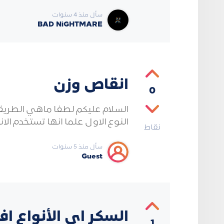
سأل منذ 4 سنوات
BAD NiGHTMARE
انقاص وزن
0
السلام عليكم لطفا ماهي الطريق
النوع الاول علما انها تستخدم الانسول
نقاط
سأل منذ 5 سنوات
Guest
السكر اي الأنواع ا
1