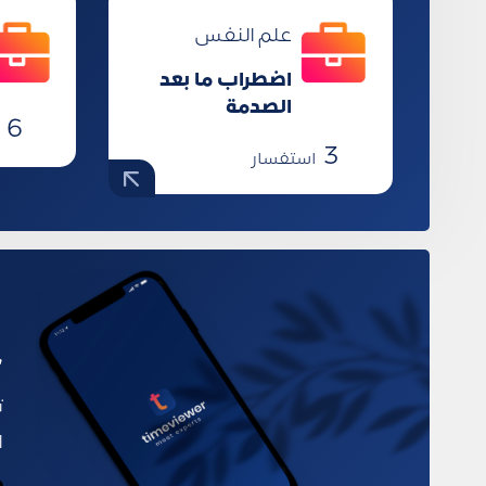
علم النفس
اضطراب ما بعد
الصدمة
6
3
استفسار
ح
ت
ا